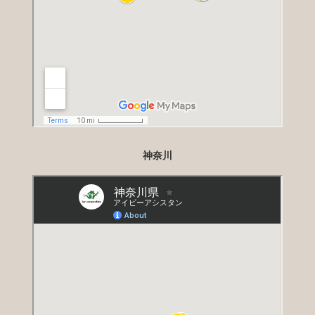
す。この度はご丁寧なご対応をいただき、本
当にありがとうございました。
新婦様より
先日は、娘の結婚式で大変お世話になりまし
た。当日は、母も気持ちが相乗されたのでし
ょう、とても元気で驚いたほどです。私も慣
神奈川
れない事で、時間があっという間に過ぎてし
まい、母の事を気にかけることができなかっ
たので、お願いできて本当に良かったと思い
ます。介護士さんもとても穏やかな方で、母
も家族も安心して同じ時間を過ごすことがで
きました。この度はありがとうございまし
た。
新婦様のお母様より