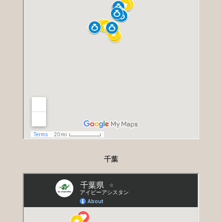
介護士さんがとてもいい方で、気難しい父も
介護士さんにはすぐに心を許したように思い
ます。程よい距離感で、全てをお世話してく
ださり、母も私も安心して式と披露宴を楽し
むことができました。父も楽しそうで参加を
諦めず本当によかったです。御社とのご縁の
おかげで、家族みんなで特別な日を過ごすこ
とができました。急なお願いにもかかわら
ず、細やかに対応してくださり、本当にあり
がとうございました。来年はもう1人の娘の
千葉
結婚式を控えております。父が元気でいた
ら、またぜひお世話になりたいと思います。
同世代のお友達にもたくさん宣伝してしまい
ました。
新婦様のお母様より