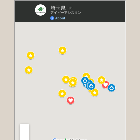
新婦様より
この度は⼤変お世話になりました。 数ヶ⽉
に渡っての様々な準備と当⽇の⽀援をありが
とうございました。⽗⺟共、孫の結婚式に参
列できたことをとても喜んでいました。私
も、安⼼してお任せすることができて感謝で
した。ありがとうございました。
新郎のお母様より
先⽇は⼤変お世話になりました。
祖⺟は参加できてとても嬉しく、喜んでおり
ました。
私どもも無事に終えることができて⼀安⼼し
ております。