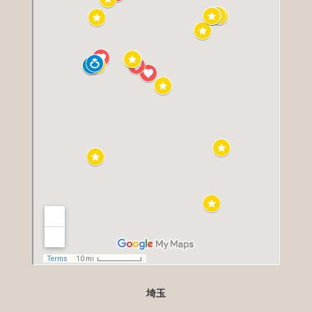
両親・祖母ともに介護士さんの対応にとても
感謝しておりました。祖母は想定より⻑く披
露宴まで参加でき、私としても一生の思い出
に残る式になりました。これもアイビー様の
介助なくしては成し得なかったと思います。
感謝申し上げます。
新婦様より
介護士さんのおかげで祖母に晴れ姿を見せる
ことができ、祖母本人も喜んでおりました。
母も介護士さんにとてもよくしてもらい感謝
しておりました。本当にありがとうございま
す。また機会がありましたら、その時はよろ
埼玉
しくお願いします。