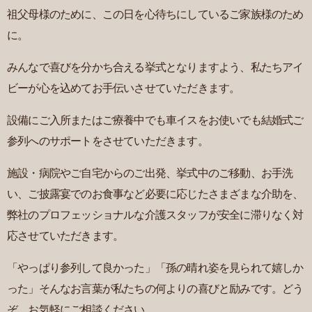
祖父母様のために、
この日を心待ちにしているご家族様のため
に。
みんなで喜びを分かち合える挙式となりますよう、
私たちアイ
ビーが心を込めてお手伝いさせていただきます。
設備にご入所またはご療養中でも車イスをお使いでも
結婚式ご
参列へのサポートをさせていただきます。
施設・病院やご自宅からのご出発、挙式中のご移動、
お手洗
い、ご披露宴でのお食事など
必要に応じたさまざまな介助を、
弊社のプロフェッショナルな介護スタッフが
安全に滞りなく対
応させていただきます。
「やっぱり参列して良かった」
「孫の晴れ姿を見られて嬉しか
った」
そんなお言葉が私たちの何よりの喜びと励みです。
どう
ぞ、お気軽にご相談ください。