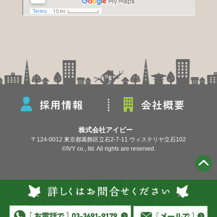
とても素敵な⼀⽇を過ごせたのも、家族や本
⼈が安⼼して過ごせるようお⼿伝いしていた
だいたアイビーさんのおかげです。改めて、
感謝いたします。
新婦様より
当⽇は、介護士さんにサポートして頂きあり
がとうございました。
⺟もリラックスして、参列できたこと 家族
株式会社アイビー
全員感謝しております。
〒124-0012 東京都葛飾区立石2-7-11 ウィステリヤ立石102
⺟の思い出づくりに、アイビー様へお願いし
©IVY co., ltd. All rights are reserved.
てよかったです。
ありがとうございました。
新郎のお母様より