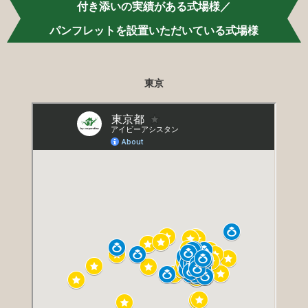
付き添いの実績がある式場様／
以上のところはありませんでした。ほんとに
巡り会えてよかったです。
パンフレットを設置いただいている式場様
新婦様のお母様より
東京
当日はご担当いただいた介護士さんが細やか
にご配慮くださり、祖母も終始安心して過ご
すことができたようで、楽しそうな様子を見
ることができ、家族一同大変嬉しく思ってお
ります。⻑時間のご対応だったかと存じます
が、温かくサポートしていただき、心より感
謝申し上げます。おかげさまで、私たちも安
心して大切な一日を過ごすことができまし
た。その後も体調は安定しているようで、写
真を見て当日のことを思い出しながらニコニ
コしていると聞いております。アイビーさん
に依頼させていただき、本当に良かったで